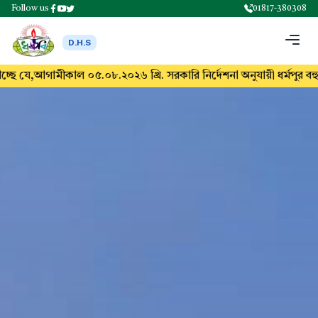
Follow us
01817-380308
D.H.S
কাল ০৫.০৮.২০২৬ খ্রি. সরকারি নির্দেশনা অনুযায়ী ধর্মপুর বহুমুখী উচ্চ বিদ