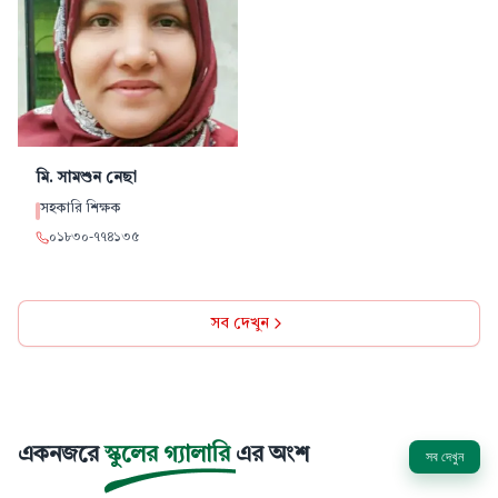
মি. সামশুন
নেছা
সহকারি শিক্ষক
০১৮৩০
-
৭৭৪১৩৫
সব দেখুন
একনজরে
স্কুলের গ্যালারি
এর অংশ
সব দেখুন