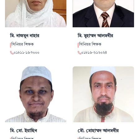
মি. নাজমুন
নাহার
মি. মুহাম্মদ
আলমগীর
সিনিয়র শিক্ষক
সিনিয়র শিক্ষক
০১৮১১
-
১৯৩০০০
০১৮১৯
-
৬১৬০২৪
মি. মো.
ইয়াছিন
মৌ. মোহাম্মদ
আলমগীর