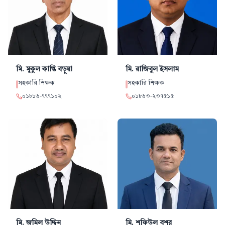
মি. মুকুল কান্তি
বড়ুয়া
মি. রাজিবুল
ইসলাম
সহকারি শিক্ষক
সহকারি শিক্ষক
০১৮১৬
-
৭৭৭১০২
০১৮৬৩
-
২৩৭৫১৫
মি. জমিল
উদ্দিন
মি. শফিউল
বশর