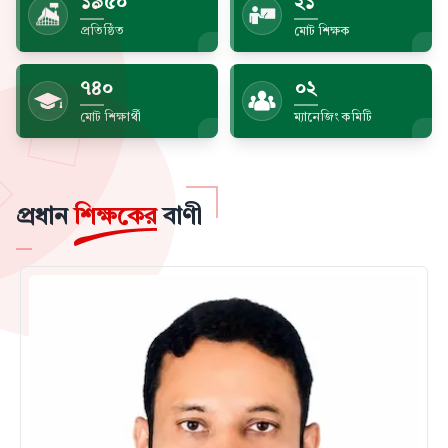
১৯৫০
২১
প্রতিষ্ঠিত
মোট শিক্ষক
৭৪০
০২
মোট শিক্ষার্থী
ম্যানেজিং কমিটি
প্রধান
শিক্ষকের
বাণী