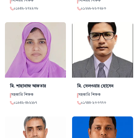
সিনিয়র শিক্ষক
সিনিয়র শিক্ষক
০১৮৪২
-
৬৭২২৩৮
০১৬৮৮
-
৮৬৩২৮৩
মি. শাহানাজ
আকতার
মি. দেলওয়ার
হোসেন
সহকারি শিক্ষক
সহকারি শিক্ষক
০১৮৪২
-
৫৮২২৮৭
০১৭৪৫
-
২৩৩৭৭৩