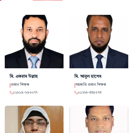
মি. একরাম
উল্লাহ
মি. আবুল
হাশেম
প্রধান শিক্ষক
সহকারি প্রধান শিক্ষক
০১৮১৯
-
৬৯৬০৭৭
০১৬৮৮
-
৫৪৯৬৭৫