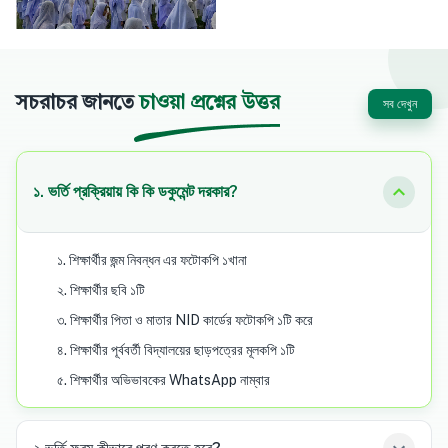
সচরাচর জানতে
চাওয়া প্রশ্নের উত্তর
সব দেখুন
১. ভর্তি প্রক্রিয়ায় কি কি ডকুমেন্ট দরকার?
১. শিক্ষার্থীর জন্ম নিবন্ধন এর ফটোকপি ১খানা
২. শিক্ষার্থীর ছবি ১টি
৩. শিক্ষার্থীর পিতা ও মাতার NID কার্ডের ফটোকপি ১টি করে
৪. শিক্ষার্থীর পূর্ববর্তী বিদ্যালয়ের ছাড়পত্রের মূলকপি ১টি
৫. শিক্ষার্থীর অভিভাবকের WhatsApp নাম্বার